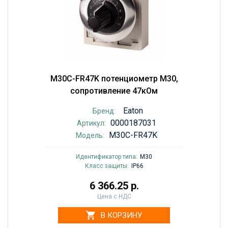
M30C-FR47K потенциометр M30,
сопротивление 47кОм
Eaton
Бренд:
0000187031
Артикул:
M30C-FR47K
Модель:
Идентификатор типа:
M30
Класс защиты:
IP66
6 366.25 р.
Цена с НДС
В КОРЗИНУ