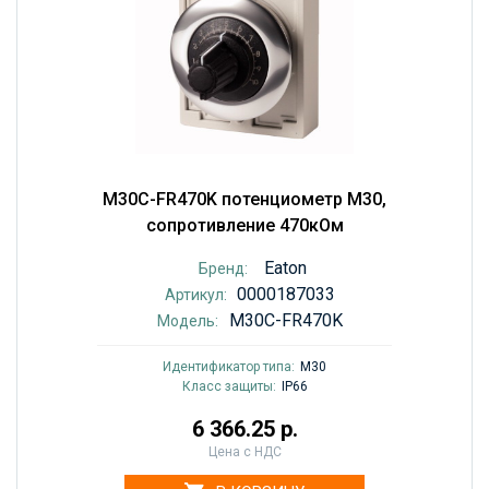
M30C-FR470K потенциометр M30,
сопротивление 470кОм
Eaton
Бренд:
0000187033
Артикул:
M30C-FR470K
Модель:
Идентификатор типа:
M30
Класс защиты:
IP66
6 366.25 р.
Цена с НДС