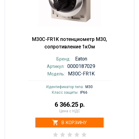
M30C-FR1K потенциометр M30,
сопротивление 1кОм
Eaton
Бренд:
0000187029
Артикул:
M30C-FR1K
Модель:
Идентификатор типа:
M30
Класс защиты:
IP66
6 366.25 р.
Цена с НДС
В КОРЗИНУ