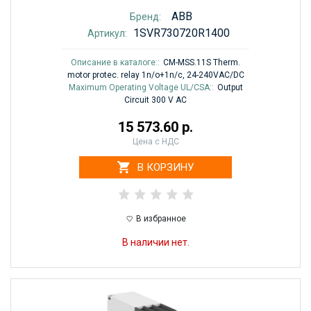
ABB
Бренд:
1SVR730720R1400
Артикул:
Описание в каталоге::
CM-MSS.11S Therm.
motor protec. relay 1n/o+1n/c, 24-240VAC/DC
Maximum Operating Voltage UL/CSA::
Output
Circuit 300 V AC
15 573.60 р.
Цена с НДС
В КОРЗИНУ
В избранное
В наличии нет.