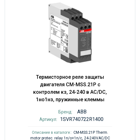
Термисторное реле защиты
двигателя CM-MSS.21P с
контролем кз, 24-240 в AC/DC,
1но1нз, пружинные клеммы
ABB
Бренд:
1SVR740722R1400
Артикул:
Описание в каталоге::
CM-MSS.21P Therm.
motor protec. relay 1n/o+1n/c, 24-240VAC/DC