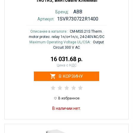
1но1нз, винтовые клеммы
ABB
Бренд:
1SVR730722R1400
Артикул:
Описание в каталоге::
CM-MSS.21S Therm.
motor protec. relay 1n/o+1n/c, 24-240VAC/DC
Maximum Operating Voltage UL/CSA::
Output
Circuit 300 V AC
16 031.68 р.
Цена с НДС
В КОРЗИНУ
В избранное
В наличии нет.