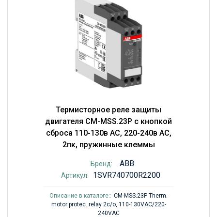
Термисторное реле защиты
двигателя CM-MSS.23P с кнопкой
сброса 110-130в AC, 220-240в AC,
2пк, пружинные клеммы
ABB
Бренд:
1SVR740700R2200
Артикул:
Описание в каталоге::
CM-MSS.23P Therm.
motor protec. relay 2c/o, 110-130VAC/220-
240VAC