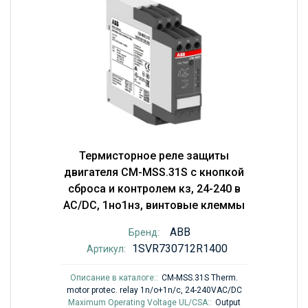
Термисторное реле защиты
двигателя CM-MSS.31S с кнопкой
сброса и контролем кз, 24-240 в
AC/DC, 1но1нз, винтовые клеммы
ABB
Бренд:
1SVR730712R1400
Артикул:
Описание в каталоге::
CM-MSS.31S Therm.
motor protec. relay 1n/o+1n/c, 24-240VAC/DC
Maximum Operating Voltage UL/CSA::
Output