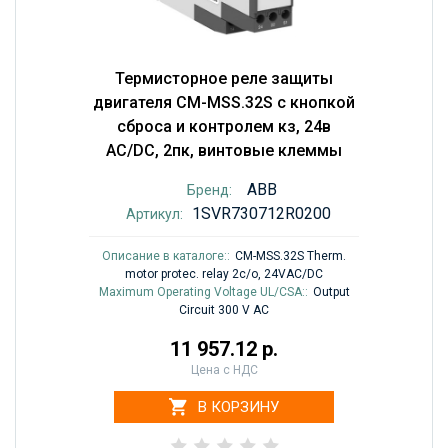
Термисторное реле защиты
двигателя CM-MSS.32S с кнопкой
сброса и контролем кз, 24в
AC/DC, 2пк, винтовые клеммы
ABB
Бренд:
1SVR730712R0200
Артикул:
Описание в каталоге::
CM-MSS.32S Therm.
motor protec. relay 2c/o, 24VAC/DC
Maximum Operating Voltage UL/CSA::
Output
Circuit 300 V AC
11 957.12 р.
Цена с НДС
В КОРЗИНУ