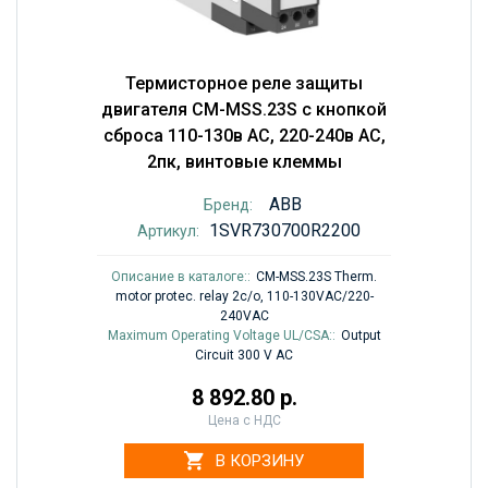
Термисторное реле защиты
двигателя CM-MSS.23S с кнопкой
сброса 110-130в AC, 220-240в AC,
2пк, винтовые клеммы
ABB
Бренд:
1SVR730700R2200
Артикул:
Описание в каталоге::
CM-MSS.23S Therm.
motor protec. relay 2c/o, 110-130VAC/220-
240VAC
Maximum Operating Voltage UL/CSA::
Output
Circuit 300 V AC
8 892.80 р.
Цена с НДС
В КОРЗИНУ