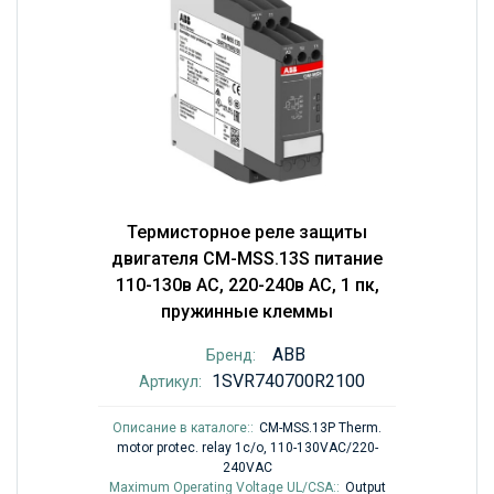
Термисторное реле защиты
двигателя CM-MSS.13S питание
110-130в AC, 220-240в AC, 1 пк,
пружинные клеммы
ABB
Бренд:
1SVR740700R2100
Артикул:
Описание в каталоге::
CM-MSS.13P Therm.
motor protec. relay 1c/o, 110-130VAC/220-
240VAC
Maximum Operating Voltage UL/CSA::
Output