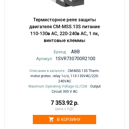
Термисторное реле защиты
двигателя CM-MSS.13S питание
110-130в AC, 220-240в AC, 1 пк,
винтовые клеммы
ABB
Бренд:
1SVR730700R2100
Артикул:
Описание в каталоге::
CM-MSS.13S Therm.
motor protec. relay 1c/o, 110-130VAC/220-
240VAC
Maximum Operating Voltage UL/CSA::
Output
Circuit 300 V AC
7 353.92 р.
Цена с НДС
В КОРЗИНУ