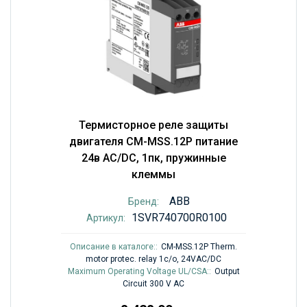
Термисторное реле защиты
двигателя CM-MSS.12P питание
24в AC/DC, 1пк, пружинные
клеммы
ABB
Бренд:
1SVR740700R0100
Артикул:
Описание в каталоге::
CM-MSS.12P Therm.
motor protec. relay 1c/o, 24VAC/DC
Maximum Operating Voltage UL/CSA::
Output
Circuit 300 V AC