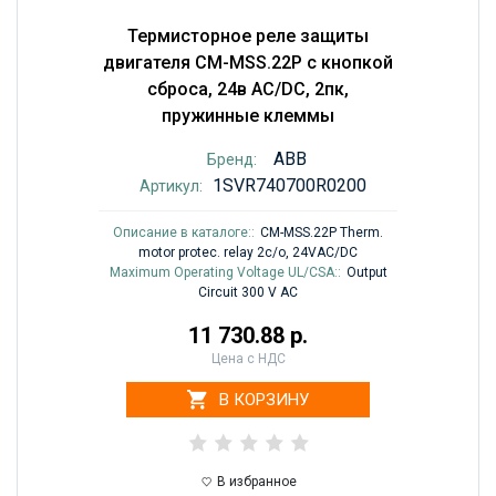
Термисторное реле защиты
двигателя CM-MSS.22P с кнопкой
сброса, 24в AC/DC, 2пк,
пружинные клеммы
ABB
Бренд:
1SVR740700R0200
Артикул:
Описание в каталоге::
CM-MSS.22P Therm.
motor protec. relay 2c/o, 24VAC/DC
Maximum Operating Voltage UL/CSA::
Output
Circuit 300 V AC
11 730.88 р.
Цена с НДС
В КОРЗИНУ
В избранное