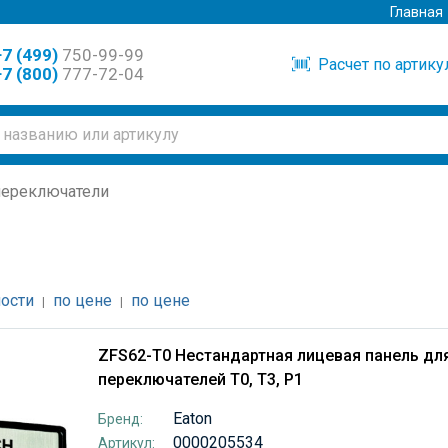
Главная
7 (499)
750-99-99
Расчет по артик
7 (800)
777-72-04
переключатели
ости
по цене
по цене
|
|
ZFS62-T0 Нестандартная лицевая панель дл
переключателей T0, T3, P1
Eaton
Бренд:
0000205534
Артикул: