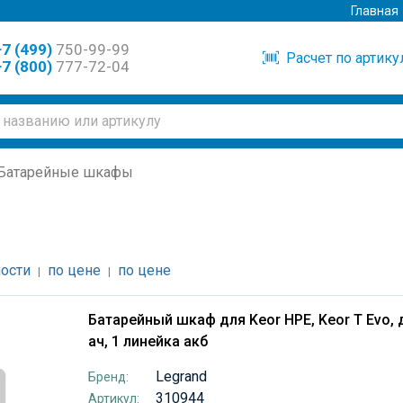
Главная
7 (499)
750-99-99
Расчет по артик
7 (800)
777-72-04
Батарейные шкафы
ости
по цене
по цене
|
|
Батарейный шкаф для Keor HPE, Keor T Evo, д
ач, 1 линейка акб
Legrand
Бренд:
310944
Артикул: