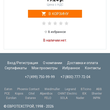
Цена с НДС
В КОРЗИНУ
В избранное
В наличии нет.
Вход/Регистрация
О компании
Доставка и оплата
Сертификаты
Мои просмотры
Избранное
Контакты
+7 (499) 750-99-99
+7 (800) 777-72-04
Eaton
Phoenix Contact
Weidmuller
Legrand
BTicino
ABB
PCE
Kopos
Citel
AlpenBox
CHINT Electric
IEK
Shenler
Eurolan
Datarex
FELO
SOLA
Nader
INPIN
© ЕВРОТЕХСТРОЙ, 1998 - 2026