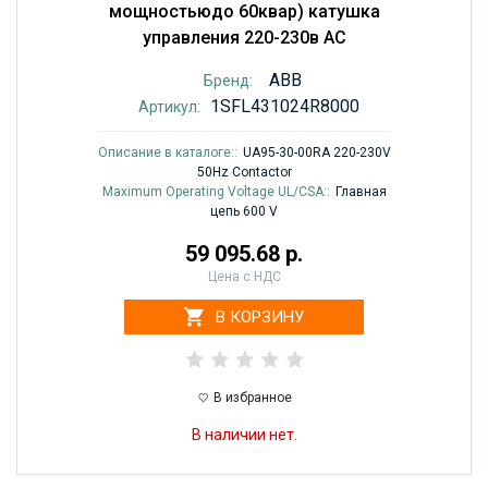
мощностьюдо 60квар) катушка
управления 220-230в AC
ABB
Бренд:
1SFL431024R8000
Артикул:
Описание в каталоге::
UA95-30-00RA 220-230V
50Hz Contactor
Maximum Operating Voltage UL/CSA::
Главная
цепь 600 V
59 095.68 р.
Цена с НДС
В КОРЗИНУ
В избранное
В наличии нет.