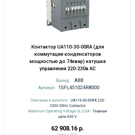
Контактор UA110-30-00RA (для
коммутации конденсаторов
мощностью до 74квар) катушка
управления 220-230в AC
ABB
Бренд:
1SFL451024R8000
Артикул:
Описание в каталоге::
UA110-30-00RA 220-
230V 50Hz Contactor
Maximum Operating Voltage UL/CSA::
Главная
цепь 600 V
62 908.16 р.
Цена с НДС