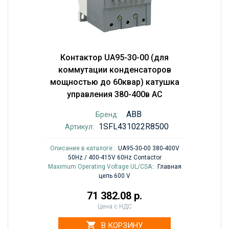
Контактор UA95-30-00 (для
коммутации конденсаторов
мощностью до 60квар) катушка
управления 380-400в AC
ABB
Бренд:
1SFL431022R8500
Артикул:
Описание в каталоге::
UA95-30-00 380-400V
50Hz / 400-415V 60Hz Contactor
Maximum Operating Voltage UL/CSA::
Главная
цепь 600 V
71 382.08 р.
Цена с НДС
В КОРЗИНУ