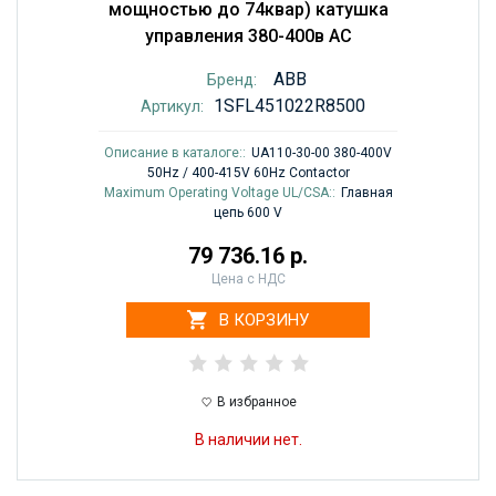
мощностью до 74квар) катушка
управления 380-400в AC
ABB
Бренд:
1SFL451022R8500
Артикул:
Описание в каталоге::
UA110-30-00 380-400V
50Hz / 400-415V 60Hz Contactor
Maximum Operating Voltage UL/CSA::
Главная
цепь 600 V
79 736.16 р.
Цена с НДС
В КОРЗИНУ
В избранное
В наличии нет.