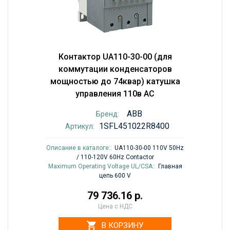
Контактор UA110-30-00 (для
коммутации конденсаторов
мощностью до 74квар) катушка
управления 110в AC
ABB
Бренд:
1SFL451022R8400
Артикул:
Описание в каталоге::
UA110-30-00 110V 50Hz
/ 110-120V 60Hz Contactor
Maximum Operating Voltage UL/CSA::
Главная
цепь 600 V
79 736.16 р.
Цена с НДС
В КОРЗИНУ