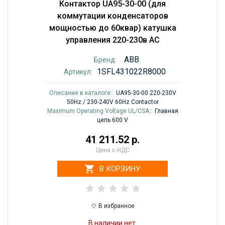
Контактор UA95-30-00 (для
коммутации конденсаторов
мощностью до 60квар) катушка
управления 220-230в AC
ABB
Бренд:
1SFL431022R8000
Артикул:
Описание в каталоге::
UA95-30-00 220-230V
50Hz / 230-240V 60Hz Contactor
Maximum Operating Voltage UL/CSA::
Главная
цепь 600 V
41 211.52 р.
Цена с НДС
В КОРЗИНУ
В избранное
В наличии нет.