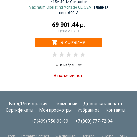
415V 50Hz Contactor
Maximum Operating Voltage UL/CSA::
Главная
цепь 600 V
69 901.44 р.
Цена с НДС
В КОРЗИНУ
В избранное
В наличии нет.
Вход/Регистрация
О компании
Доставка и оплата
Сертификаты
Мои просмотры
Избранное
Контакты
+7 (499) 750-99-99
+7 (800) 777-72-04
Eaton
Phoenix Contact
Weidmuller
Legrand
BTicino
ABB