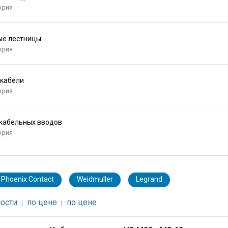
ория
ые лестницы
ория
 кабели
ория
кабельных вводов
ория
Phoenix Contact
Weidmuller
Legrand
ости
по цене
по цене
|
|