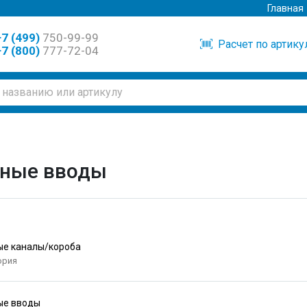
Главная
7 (499)
750-99-99
Расчет по артик
7 (800)
777-72-04
ьные вводы
ые каналы/короба
ория
ые вводы