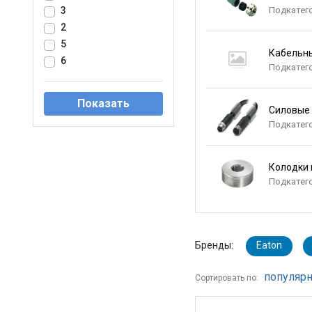
Подкатег
3
2
5
Кабельн
6
Подкатег
Показать
Силовые
Подкатег
Колодки 
Подкатег
Бренды:
Eaton
популярн
Сортировать по: