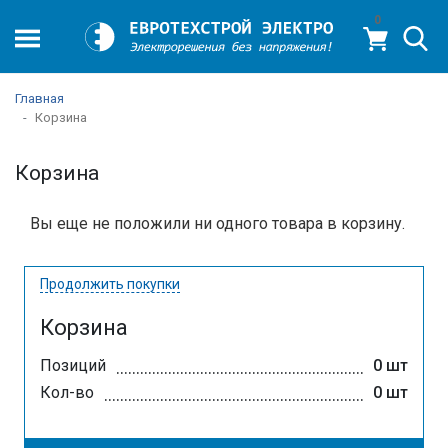
0
Главная
Корзина
Корзина
Вы еще не положили ни одного товара в корзину.
Продолжить покупки
Корзина
Позиций
0 шт
...................................................................................
Кол-во
0 шт
......................................................................................