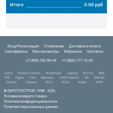
Итого
0.00 руб
......................................................................................
Вход/Регистрация
О компании
Доставка и оплата
Сертификаты
Мои просмотры
Избранное
Контакты
+7 (499) 750-99-99
+7 (800) 777-72-04
Eaton
Phoenix Contact
Weidmuller
Legrand
BTicino
ABB
PCE
Kopos
Citel
AlpenBox
CHINT Electric
IEK
Shenler
Eurolan
Datarex
FELO
SOLA
Nader
INPIN
© ЕВРОТЕХСТРОЙ, 1998 - 2026
Условия возврата товара
Политика конфиденциальности
Политика персональных данных