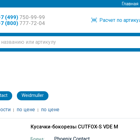
Главная
7 (499)
750-99-99
Расчет по артик
7 (800)
777-72-04
tact
Weidmuller
ости
по цене
по цене
|
|
Кусачки-бокорезы CUTFOX-S VDE M
Phoenix Contact
Бренд: