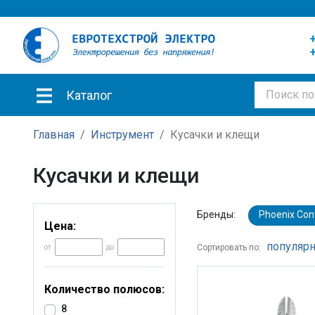
+
+
Каталог
Главная
Инструмент
Кусачки и клещи
Кусачки и клещи
Бренды:
Phoenix Con
Цена:
популярн
Сортировать по:
от
до
Количество полюсов:
8