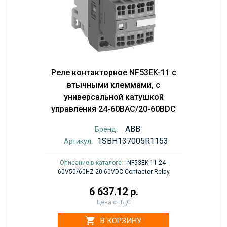
Реле контакторное NF53EK-11 с
втычными клеммами, с
универсальной катушкой
управления 24-60BAC/20-60BDC
ABB
Бренд:
1SBH137005R1153
Артикул:
Описание в каталоге::
NF53EK-11 24-
60V50/60HZ 20-60VDC Contactor Relay
6 637.12 р.
Цена с НДС
В КОРЗИНУ