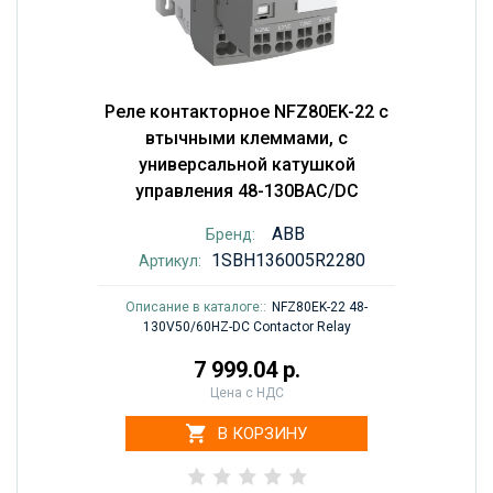
Реле контакторное NFZ80EK-22 с
втычными клеммами, с
универсальной катушкой
управления 48-130BAC/DC
ABB
Бренд:
1SBH136005R2280
Артикул:
Описание в каталоге::
NFZ80EK-22 48-
130V50/60HZ-DC Contactor Relay
7 999.04 р.
Цена с НДС
В КОРЗИНУ