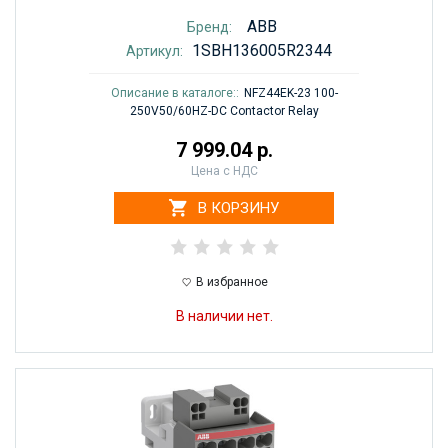
ABB
Бренд:
1SBH136005R2344
Артикул:
Описание в каталоге::
NFZ44EK-23 100-
250V50/60HZ-DC Contactor Relay
7 999.04 р.
Цена с НДС
В КОРЗИНУ
В избранное
В наличии нет.