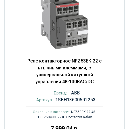
Реле контакторное NFZ53EK-22 с
втычными клеммами, с
универсальной катушкой
управления 48-130BAC/DC
ABB
Бренд:
1SBH136005R2253
Артикул:
Описание в каталоге::
NFZ53EK-22 48-
130V50/60HZ-DC Contactor Relay
7 999.04 р.