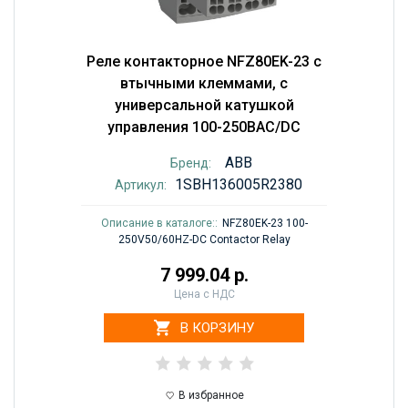
Реле контакторное NFZ80EK-23 с
втычными клеммами, с
универсальной катушкой
управления 100-250BAC/DC
ABB
Бренд:
1SBH136005R2380
Артикул:
Описание в каталоге::
NFZ80EK-23 100-
250V50/60HZ-DC Contactor Relay
7 999.04 р.
Цена с НДС
В КОРЗИНУ
В избранное