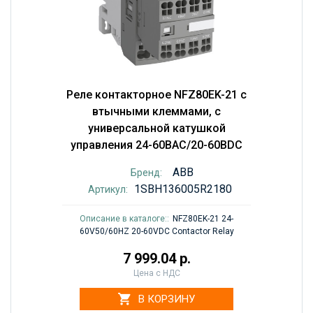
Реле контакторное NFZ80EK-21 с
втычными клеммами, с
универсальной катушкой
управления 24-60BAC/20-60BDC
ABB
Бренд:
1SBH136005R2180
Артикул:
Описание в каталоге::
NFZ80EK-21 24-
60V50/60HZ 20-60VDC Contactor Relay
7 999.04 р.
Цена с НДС
В КОРЗИНУ