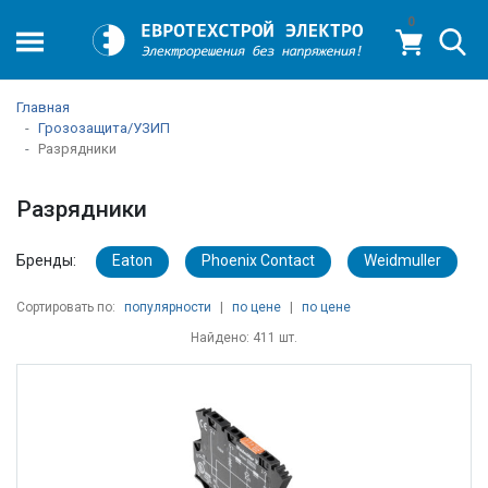
0
Главная
Грозозащита/УЗИП
Разрядники
Разрядники
Бренды:
Eaton
Phoenix Contact
Weidmuller
Сортировать по:
популярности
|
по цене
|
по цене
Найдено: 411 шт.