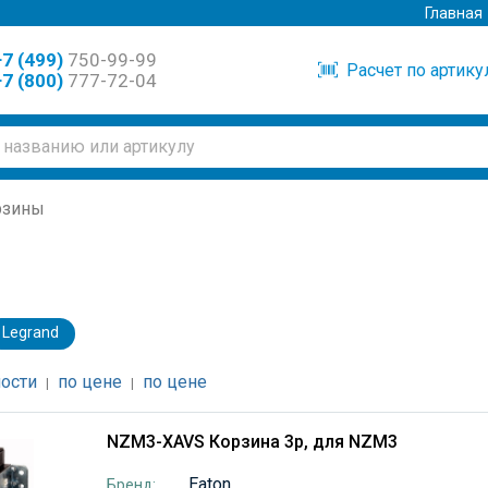
Главная
7 (499)
750-99-99
Расчет по артик
7 (800)
777-72-04
рзины
Legrand
ости
по цене
по цене
|
|
NZM3-XAVS Корзина 3p, для NZM3
Eaton
Бренд: