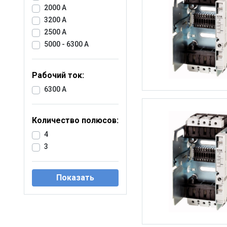
2000 A
3200 A
2500 A
5000 - 6300 A
Рабочий ток:
6300 A
Количество полюсов:
4
3
Показать