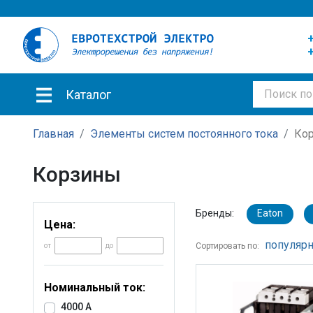
+
+
Каталог
Главная
Элементы систем постоянного тока
Ко
Корзины
Бренды:
Eaton
Цена:
популярн
Сортировать по:
от
до
Номинальный ток:
4000 A