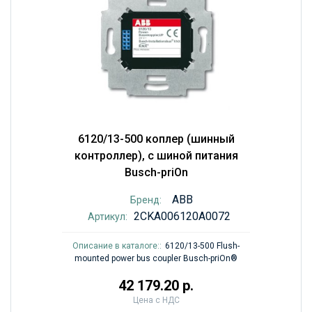
6120/13-500 коплер (шинный
контроллер), с шиной питания
Busch-priOn
ABB
Бренд:
2CKA006120A0072
Артикул:
Описание в каталоге::
6120/13-500 Flush-
mounted power bus coupler Busch-priOn®
42 179.20 р.
Цена с НДС