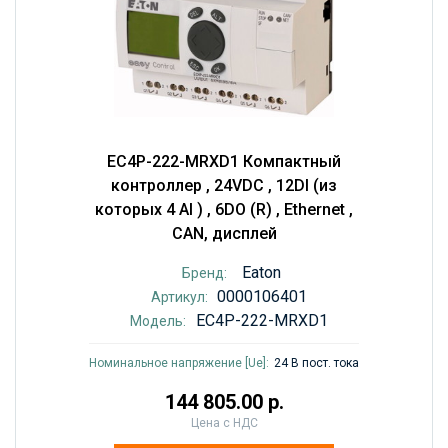
EC4P-222-MRXD1 Компактный
контроллер , 24VDC , 12DI (из
которых 4 AI ) , 6DO (R) , Ethernet ,
CAN, дисплей
Eaton
Бренд:
0000106401
Артикул:
EC4P-222-MRXD1
Модель:
Номинальное напряжение [Ue]:
24 В пост. тока
144 805.00 р.
Цена с НДС