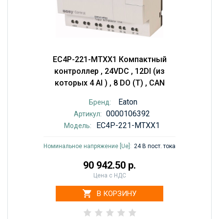
EC4P-221-MTXX1 Компактный
контроллер , 24VDC , 12DI (из
которых 4 AI ) , 8 DO (T) , CAN
Eaton
Бренд:
0000106392
Артикул:
EC4P-221-MTXX1
Модель:
Номинальное напряжение [Ue]:
24 В пост. тока
90 942.50 р.
Цена с НДС
В КОРЗИНУ