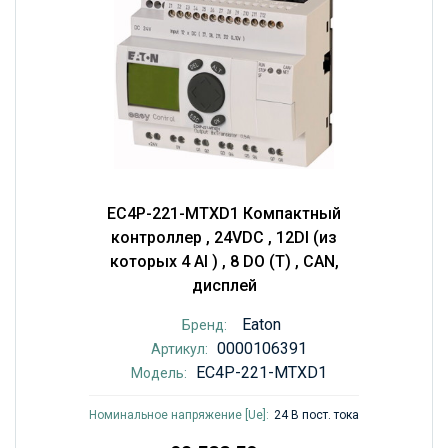
EC4P-221-MTXD1 Компактный
контроллер , 24VDC , 12DI (из
которых 4 AI ) , 8 DO (T) , CAN,
дисплей
Eaton
Бренд:
0000106391
Артикул:
EC4P-221-MTXD1
Модель:
Номинальное напряжение [Ue]:
24 В пост. тока