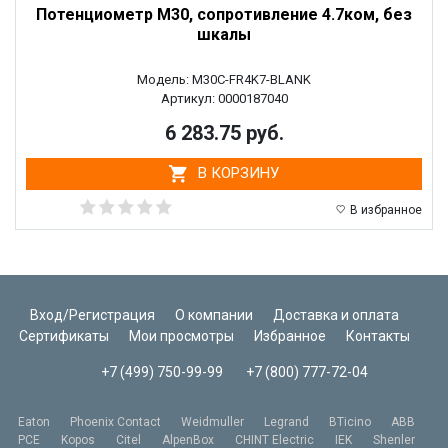
Потенциометр M30, сопротивление 4.7ком, без
шкалы
Модель: M30C-FR4K7-BLANK
Артикул: 0000187040
6 283.75 руб.
В КОРЗИНУ
В избранное
Вход/Регистрация
О компании
Доставка и оплата
Сертификаты
Мои просмотры
Избранное
Контакты
+7 (499) 750-99-99
+7 (800) 777-72-04
Eaton
Phoenix Contact
Weidmuller
Legrand
BTicino
ABB
PCE
Kopos
Citel
AlpenBox
CHINT Electric
IEK
Shenler