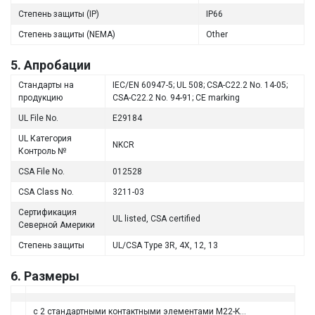
Степень защиты (IP)
IP66
Степень защиты (NEMA)
Other
5. Апробации
Стандарты на
IEC/EN 60947-5; UL 508; CSA-C22.2 No. 14-05;
продукцию
CSA-C22.2 No. 94-91; CE marking
UL File No.
E29184
UL Категория
NKCR
Контроль №
CSA File No.
012528
CSA Class No.
3211-03
Сертификация
UL listed, CSA certified
Северной Америки
Степень защиты
UL/CSA Type 3R, 4X, 12, 13
6. Размеры
с 2 стандартными контактными элементами M22-K…