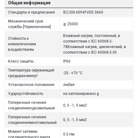
Общая информация
Стандарты и предписания
IEC/EN 60947VDE 0660
Механический срок
≧ 25000
службы [Переключения]
Влажный нагрев, постоянный, в
Стойкость к
соответствии с IEC 60068-2-
климатическим
78Влажный нагрев, циклический, в
воздействиям
соответствии с IEC 60068-2-30
Класс защиты
IP66
Температура окружающей
-25 - +70 °C
средыразомкнут
Установочное положение
любая
Удароустойчивость
не запланировано g
Поперечные сечения
0, 5 - 1, 5 мм2
соединенияодножильный
Поперечные сечения
0, 5 - 1, 5 мм2
соединениямногожильный
Момент затяжки
0.5 Нм
соединительного винта