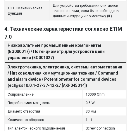
Для устройства требования считаются
10.13 Механическая
выполненными, если были соблюдены
функция
данные инструкции по монтажу (IL).
4. Технические характеристики согласно ETIM
7.0
Низковольтные промышленные компоненты
(EG000017) / Потенциометр для устройств цепи
управления (EC001027)
Электротехника, электроника, системы автоматизации
/ Низковольтная коммутационная техника / Command
and alarm device / Potentiometer for command devices
(ecl@ss10.0.1-27-37-12-27 [AKF045014])
Сопротивление
10000 Ohm
Потребляемая мощность
0.5 W
Диаметр отверстия
30 мм
Количество оборотов
1 - 1
Тип электрического подключения
Screw connection