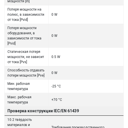
мощности [In]
Потеря мощности на
полюс, в зависимости
0 W
от тока [Pvid]
Потеря мощности
оборудования, в
0 W
зависимости от тока
[Pvid]
Статическая потеря
мощности, не зависит
0.5 W
от тока [Pvs]
Способность отдавать
0 W
потери мощности [Pve]
Мин. рабочая
-25 °C
температура
Макс. рабочая
+70 °C
температура
Проверка конструкции IEC/EN 61439
10.2 твёрдость
материалов и
Требования производственного