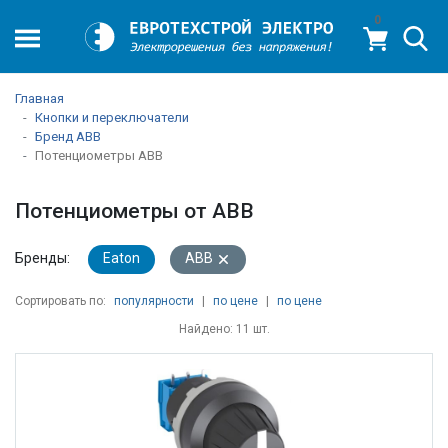
0
Главная
Кнопки и переключатели
Бренд ABB
Потенциометры ABB
Потенциометры от ABB
Бренды:
Eaton
ABB
Сортировать по:
популярности
|
по цене
|
по цене
Найдено: 11 шт.