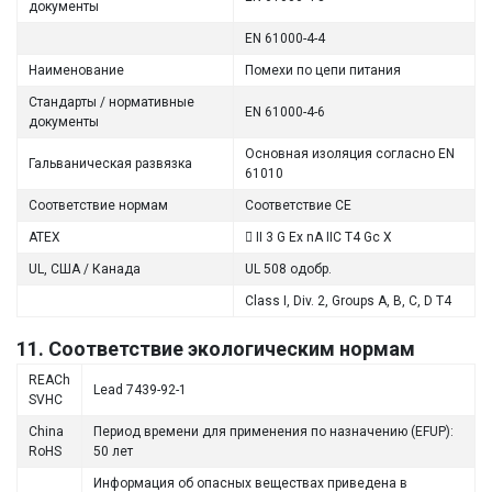
документы
EN 61000-4-4
Наименование
Помехи по цепи питания
Стандарты / нормативные
EN 61000-4-6
документы
Основная изоляция согласно EN
Гальваническая развязка
61010
Соответствие нормам
Соответствие CE
ATEX
 II 3 G Ex nA IIC T4 Gc X
UL, США / Канада
UL 508 одобр.
Class I, Div. 2, Groups A, B, C, D T4
11. Соответствие экологическим нормам
REACh
Lead 7439-92-1
SVHC
China
Период времени для применения по назначению (EFUP):
RoHS
50 лет
Информация об опасных веществах приведена в