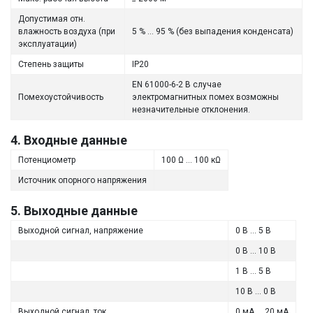
Допустимая отн.
влажность воздуха (при
5 % ... 95 % (без выпадения конденсата)
эксплуатации)
Степень защиты
IP20
EN 61000-6-2 В случае
Помехоустойчивость
электромагнитных помех возможны
незначительные отклонения.
4. Входные данные
Потенциометр
100 Ω ... 100 кΩ
Источник опорного напряжения
5. Выходные данные
Выходной сигнал, напряжение
0 В ... 5 В
0 В ... 10 В
1 В ... 5 В
10 В ... 0 В
Выходной сигнал, ток
0 мА ... 20 мА