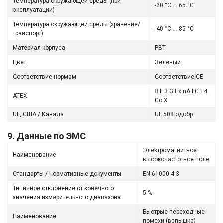
Температура окружающей среды (при
-20 °C ... 65 °C
эксплуатации)
Температура окружающей среды (хранение/
-40 °C ... 85 °C
транспорт)
Материал корпуса
PBT
Цвет
Зеленый
Соответствие нормам
Соответствие CE
 II 3 G Ex nA IIC T4
ATEX
Gc X
UL, США / Канада
UL 508 одобр.
9. Данные по ЭМС
Электромагнитное
Наименование
высокочастотное поле
Стандарты / нормативные документы
EN 61000-4-3
Типичное отклонение от конечного
5 %
значения измерительного диапазона
Быстрые переходные
Наименование
помехи (вспышка)