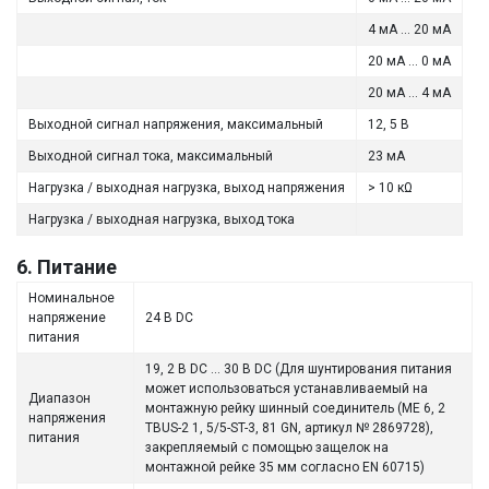
4 мА ... 20 мА
20 мА ... 0 мА
20 мА ... 4 мА
Выходной сигнал напряжения, максимальный
12, 5 В
Выходной сигнал тока, максимальный
23 мА
Нагрузка / выходная нагрузка, выход напряжения
> 10 кΩ
Нагрузка / выходная нагрузка, выход тока
6. Питание
Номинальное
напряжение
24 В DC
питания
19, 2 В DC ... 30 В DC (Для шунтирования питания
может использоваться устанавливаемый на
Диапазон
монтажную рейку шинный соединитель (ME 6, 2
напряжения
TBUS-2 1, 5/5-ST-3, 81 GN, артикул № 2869728),
питания
закрепляемый с помощью защелок на
монтажной рейке 35 мм согласно EN 60715)